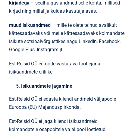
kirjadega
– sealhulgas andmed selle kohta, millised
kirjad ning millal ja kuidas kasutaja avas.
muud isikuandmed
– mille te olete teinud avalikult
kättesaadavaks või meile kättesaadavaks kolmandate
isikute sotsiaalvõrgustikes nagu LinkedIn, Facebook,
Google Plus, Instagram jt.
Est-Reisid OÜ ei töötle vastutava töötlejana
isikuandmete eriliike.
Isikuandmete jagamine
Est-Reisid OÜ ei edasta kliendi andmeid väljapoole
Euroopa (EU) Majanduspiirkonda.
Est-Reisid OÜ ei jaga kliendi isikuandmeid
kolmandatele osapooltele va allpool loetletud