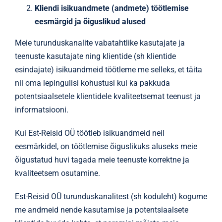
Kliendi isikuandmete (andmete) töötlemise
eesmärgid ja õiguslikud alused
Meie turunduskanalite vabatahtlike kasutajate ja
teenuste kasutajate ning klientide (sh klientide
esindajate) isikuandmeid töötleme me selleks, et täita
nii oma lepingulisi kohustusi kui ka pakkuda
potentsiaalsetele klientidele kvaliteetsemat teenust ja
informatsiooni.
Kui Est-Reisid OÜ töötleb isikuandmeid neil
eesmärkidel, on töötlemise õiguslikuks aluseks meie
õigustatud huvi tagada meie teenuste korrektne ja
kvaliteetsem osutamine.
Est-Reisid OÜ turunduskanalitest (sh koduleht) kogume
me andmeid nende kasutamise ja potentsiaalsete