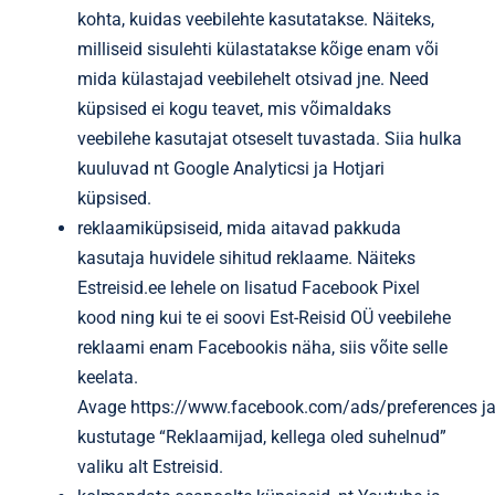
kohta, kuidas veebilehte kasutatakse. Näiteks,
milliseid sisulehti külastatakse kõige enam või
mida külastajad veebilehelt otsivad jne. Need
küpsised ei kogu teavet, mis võimaldaks
veebilehe kasutajat otseselt tuvastada. Siia hulka
kuuluvad nt Google Analyticsi ja Hotjari
küpsised.
reklaamiküpsiseid, mida aitavad pakkuda
kasutaja huvidele sihitud reklaame. Näiteks
Estreisid.ee lehele on lisatud Facebook Pixel
kood ning kui te ei soovi Est-Reisid OÜ veebilehe
reklaami enam Facebookis näha, siis võite selle
keelata.
Avage
https://www.facebook.com/ads/preferences
j
kustutage “Reklaamijad, kellega oled suhelnud”
valiku alt Estreisid.