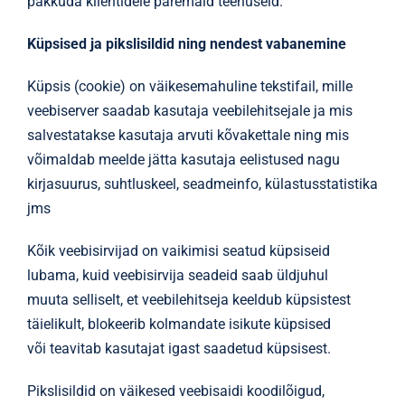
pakkuda klientidele paremaid teenuseid.
Küpsised ja pikslisildid ning nendest vabanemine
Küpsis (cookie) on väikesemahuline tekstifail, mille
veebiserver saadab kasutaja veebilehitsejale ja mis
salvestatakse kasutaja arvuti kõvakettale ning mis
võimaldab meelde jätta kasutaja eelistused nagu
kirjasuurus, suhtluskeel, seadmeinfo, külastusstatistika
jms
Kõik veebisirvijad on vaikimisi seatud küpsiseid
lubama, kuid veebisirvija seadeid saab üldjuhul
muuta selliselt, et veebilehitseja keeldub küpsistest
täielikult, blokeerib kolmandate isikute küpsised
või teavitab kasutajat igast saadetud küpsisest.
Pikslisildid on väikesed veebisaidi koodilõigud,