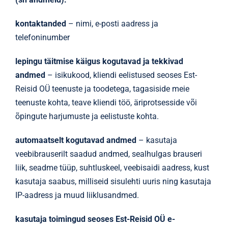
kontaktanded
– nimi, e-posti aadress ja
telefoninumber
lepingu täitmise käigus kogutavad ja tekkivad
andmed
– isikukood, kliendi eelistused seoses Est-
Reisid OÜ teenuste ja toodetega, tagasiside meie
teenuste kohta, teave kliendi töö, äriprotsesside või
õpingute harjumuste ja eelistuste kohta.
automaatselt kogutavad andmed
– kasutaja
veebibrauserilt saadud andmed, sealhulgas brauseri
liik, seadme tüüp, suhtluskeel, veebisaidi aadress, kust
kasutaja saabus, milliseid sisulehti uuris ning kasutaja
IP-aadress ja muud liiklusandmed.
kasutaja toimingud seoses
Est-Reisid OÜ
e-