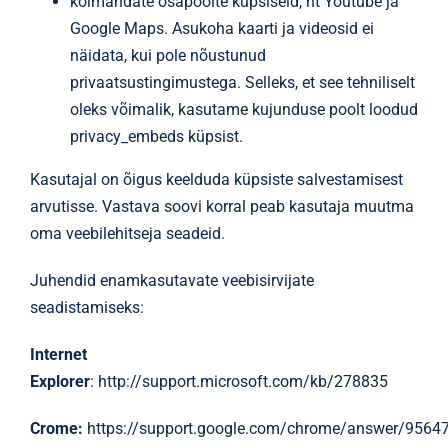
kolmandate osapoolte küpsiseid, nt Youtube ja
Google Maps. Asukoha kaarti ja videosid ei
näidata, kui pole nõustunud
privaatsustingimustega. Selleks, et see tehniliselt
oleks võimalik, kasutame kujunduse poolt loodud
privacy_embeds küpsist.
Kasutajal on õigus keelduda küpsiste salvestamisest
arvutisse. Vastava soovi korral peab kasutaja muutma
oma veebilehitseja seadeid.
Juhendid enamkasutavate veebisirvijate
seadistamiseks:
Internet
Explorer
:
http://support.microsoft.com/kb/278835
Crome:
https://support.google.com/chrome/answer/9564