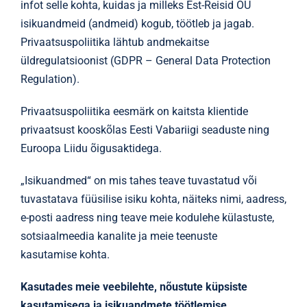
infot selle kohta, kuidas ja milleks Est-Reisid OÜ
Grupireisid
isikuandmeid (andmeid) kogub, töötleb ja jagab.
Privaatsuspoliitika lähtub andmekaitse
Galerii
üldregulatsioonist (GDPR – General Data Protection
Regulation).
Reisitingimused
Privaatsuspoliitika eesmärk on kaitsta klientide
privaatsust kooskõlas Eesti Vabariigi seaduste ning
Kasulik teada
Euroopa Liidu õigusaktidega.
„Isikuandmed“ on mis tahes teave tuvastatud või
Uudised
tuvastatava füüsilise isiku kohta, näiteks nimi, aadress,
e-posti aadress ning teave meie kodulehe külastuste,
Kontakt
sotsiaalmeedia kanalite ja meie teenuste
kasutamise kohta.
Kasutades meie veebilehte, nõustute küpsiste
kasutamisega ja isikuandmete töötlemise