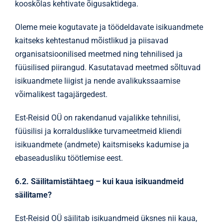
kooskõlas kehtivate õigusaktidega.
Oleme meie kogutavate ja töödeldavate isikuandmete
kaitseks kehtestanud mõistlikud ja piisavad
organisatsioonilised meetmed ning tehnilised ja
füüsilised piirangud. Kasutatavad meetmed sõltuvad
isikuandmete liigist ja nende avalikukssaamise
võimalikest tagajärgedest.
Est-Reisid OÜ on rakendanud vajalikke tehnilisi,
füüsilisi ja korralduslikke turvameetmeid kliendi
isikuandmete (andmete) kaitsmiseks kadumise ja
ebaseadusliku töötlemise eest.
6.2. Säilitamistähtaeg – kui kaua isikuandmeid
säilitame?
Est-Reisid OÜ säilitab isikuandmeid üksnes nii kaua,