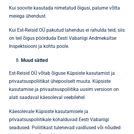
Kui soovite kasutada nimetatud õigusi, palume võtta
meiega ühendust.
Kui Est-Reisid OÜ pakutud lahendus ei rahulda teid, siis
on teil õigus pöörduda Eesti Vabariigi Andmekaitse
Inspektsiooni ja kohtu poole.
Muud sätted
Est-Reisid OÜ võtab õiguse Küpsiste kasutamist ja
privaatsuspoliitikat ühepoolselt muuta. Küpsiste
kasutamise ja privaatsuspoliitika uusim versioon on
alati saadaval käesoleval veebilehel.
Käesolevale Küpsiste kasutamisele ja
privaatsuspoliitikale kohalduvad Eesti Vabariigi
seadused. Poliitikast tulenevad vaidlused või nõuded