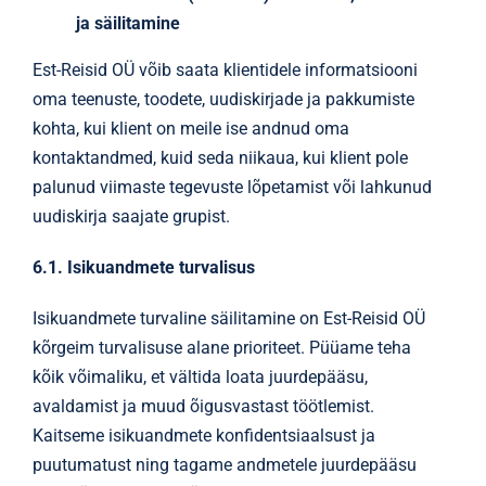
ja säilitamine
Est-Reisid OÜ võib saata klientidele informatsiooni
oma teenuste, toodete, uudiskirjade ja pakkumiste
kohta, kui klient on meile ise andnud oma
kontaktandmed, kuid seda niikaua, kui klient pole
palunud viimaste tegevuste lõpetamist või lahkunud
uudiskirja saajate grupist.
6.1. Isikuandmete turvalisus
Isikuandmete turvaline säilitamine on Est-Reisid OÜ
kõrgeim turvalisuse alane prioriteet. Püüame teha
kõik võimaliku, et vältida loata juurdepääsu,
avaldamist ja muud õigusvastast töötlemist.
Kaitseme isikuandmete konfidentsiaalsust ja
puutumatust ning tagame andmetele juurdepääsu