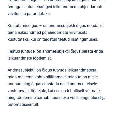
temaga seotud ebaõiged isikuandmed põhjendamatu
viivituseta parandataks.
Kustutamisõigus – on andmesubjekti õigus nõuda, et
tema isikuandmed põhjendamatu viivituseta
kustutataks, kui on täidetud teatud lisatingimused.
Teatud juhtudel on andmesubjektil õigus piirata enda
isikuandmete töötlemist.
Andmesubjektil on õigus tutvuda isikuandmetega,
mida me tema kohta säilitame ja mida ta on meile
andnud ning õigus edastada need andmed teisele
vastutavale töötlejale, kui see on tehniliselt võimalik
ning töötlemine toimub nõusoleku või lepingu alusel ja
automatiseeritult.