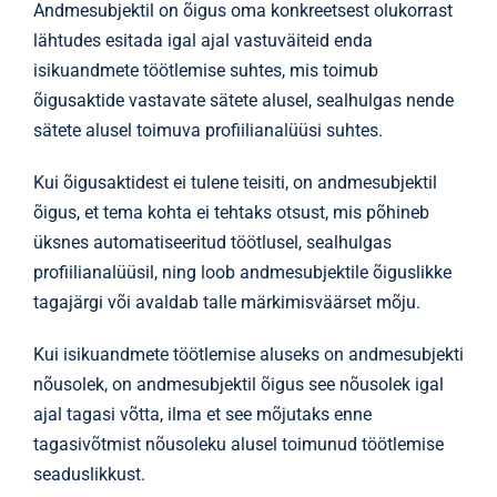
Andmesubjektil on õigus oma konkreetsest olukorrast
lähtudes esitada igal ajal vastuväiteid enda
isikuandmete töötlemise suhtes, mis toimub
õigusaktide vastavate sätete alusel, sealhulgas nende
sätete alusel toimuva profiilianalüüsi suhtes.
Kui õigusaktidest ei tulene teisiti, on andmesubjektil
õigus, et tema kohta ei tehtaks otsust, mis põhineb
üksnes automatiseeritud töötlusel, sealhulgas
profiilianalüüsil, ning loob andmesubjektile õiguslikke
tagajärgi või avaldab talle märkimisväärset mõju.
Kui isikuandmete töötlemise aluseks on andmesubjekti
nõusolek, on andmesubjektil õigus see nõusolek igal
ajal tagasi võtta, ilma et see mõjutaks enne
tagasivõtmist nõusoleku alusel toimunud töötlemise
seaduslikkust.