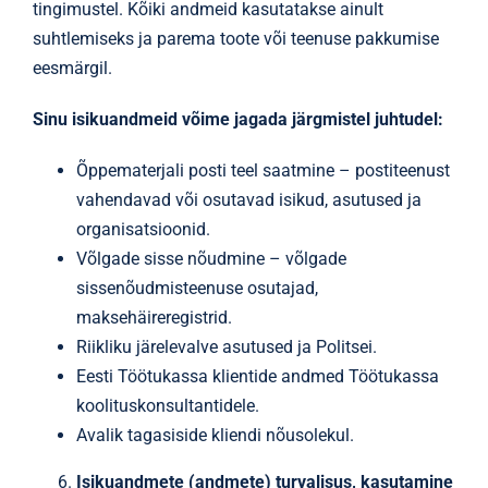
tingimustel. Kõiki andmeid kasutatakse ainult
suhtlemiseks ja parema toote või teenuse pakkumise
eesmärgil.
Sinu isikuandmeid võime jagada järgmistel juhtudel:
Õppematerjali posti teel saatmine – postiteenust
vahendavad või osutavad isikud, asutused ja
organisatsioonid.
Võlgade sisse nõudmine – võlgade
sissenõudmisteenuse osutajad,
maksehäireregistrid.
Riikliku järelevalve asutused ja Politsei.
Eesti Töötukassa klientide andmed Töötukassa
koolituskonsultantidele.
Avalik tagasiside kliendi nõusolekul.
Isikuandmete (andmete) turvalisus, kasutamine