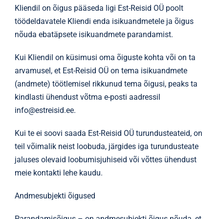
Kliendil on õigus pääseda ligi Est-Reisid OÜ poolt
töödeldavatele Kliendi enda isikuandmetele ja õigus
nõuda ebatäpsete isikuandmete parandamist.
Kui Kliendil on küsimusi oma õiguste kohta või on ta
arvamusel, et Est-Reisid OÜ on tema isikuandmete
(andmete) töötlemisel rikkunud tema õigusi, peaks ta
kindlasti ühendust võtma e-posti aadressil
info@estreisid.ee.
Kui te ei soovi saada Est-Reisid OÜ turundusteateid, on
teil võimalik neist loobuda, järgides iga turundusteate
jaluses olevaid loobumisjuhiseid või võttes ühendust
meie kontakti lehe kaudu.
Andmesubjekti õigused
Parandamisõigus – on andmesubjekti õigus nõuda, et