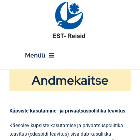
Skip
to
content
Menüü
Andmekaitse
Avaleht
Reisikalender
Küpsiste kasutamine- ja privaatsuspoliitika teavitus
Puhkusereisid
Käesolev küpsiste kasutamise ja privaatsuspoliitika
teavitus (edaspidi teavitus) sisaldab kasulikku