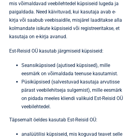
mis võimaldavad veebilehtedel küpsiseid lugeda ja
paigaldada. Need käivituvad, kui kasutaja avab e-
kirja või saabub veebisaidile, misjärel laaditakse alla
kolmandate isikute küpsiseid või registreeritakse, et
kasutaja on e-kirja avanud.
Est-Reisid OÜ kasutab järgmiseid küpsiseid:
Seansiküpsised (ajutised küpsised), mille
eesmärk on võimaldada teenuse kasutamist.
Püsiküpsised (salvestuvad kasutaja arvutisse
pärast veebilehitseja sulgemist), mille eesmärk
on pidada meeles kliendi valikuid Est-Reisid OÜ
veebilehtedel.
Täpsemalt öeldes kasutab Est-Reisid OÜ:
analüütilisi küpsiseid, mis koguvad teavet selle