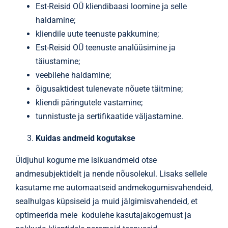
Est-Reisid OÜ kliendibaasi loomine ja selle
haldamine;
kliendile uute teenuste pakkumine;
Est-Reisid OÜ teenuste analüüsimine ja
täiustamine;
veebilehe haldamine;
õigusaktidest tulenevate nõuete täitmine;
kliendi päringutele vastamine;
tunnistuste ja sertifikaatide väljastamine.
Kuidas andmeid kogutakse
Üldjuhul kogume me isikuandmeid otse
andmesubjektidelt ja nende nõusolekul. Lisaks sellele
kasutame me automaatseid andmekogumisvahendeid,
sealhulgas küpsiseid ja muid jälgimisvahendeid, et
optimeerida meie kodulehe kasutajakogemust ja