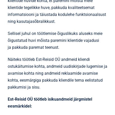
klientide huvide kohta, et paremini mõista meie
klientide tegelikke huve, pakkuda kvaliteetsemat
informatsiooni ja täiustada kodulehe funktsionaalsust
ning kasutajasõbralikkust.
Sellisel juhul on töötlemise õiguslikuks aluseks meie
õigustatud huvi mõista paremini klientide vajadusi
ja pakkuda paremat teenust.
Näiteks töötleb Est-Reisid OÜ andmeid kliendi
ostukäitumise kohta, andmeid uudiskirjade lugemise ja
avamise kohta ning andmeid reklaamide avamise
kohta, eesmärgiga pakkuda kliendile tema eelistatud
pakkumisi ja sisu.
Est-Reisid OÜ
töötleb isikuandmeid järgmistel
eesmärkidel: