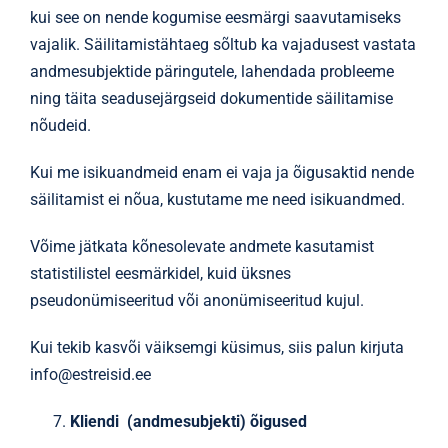
kui see on nende kogumise eesmärgi saavutamiseks
vajalik. Säilitamistähtaeg sõltub ka vajadusest vastata
andmesubjektide päringutele, lahendada probleeme
ning täita seadusejärgseid dokumentide säilitamise
nõudeid.
Kui me isikuandmeid enam ei vaja ja õigusaktid nende
säilitamist ei nõua, kustutame me need isikuandmed.
Võime jätkata kõnesolevate andmete kasutamist
statistilistel eesmärkidel, kuid üksnes
pseudonümiseeritud või anonümiseeritud kujul.
Kui tekib kasvõi väiksemgi küsimus, siis palun kirjuta
info@estreisid.ee
Kliendi (andmesubjekti) õigused