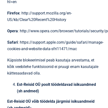
hl=en
Firefox
:
http://support.mozilla.org/en-
US/kb/Clear%20Recent%20History
Opera
:
http://www.opera.com/browser/tutorials/security/p
Safari
:
https://support.apple.com/guide/safari/manage-
cookies-and-website-data-sfri11471/mac
Küpsiste blokeerimisel peab kasutaja arvestama, et
kõik veebilehe funktsioonid ei pruugi enam kasutajale
kättesaadavad olla.
Est-Reisid OÜ poolt töödeldavad isikuandmed
(sh andmed)
Est-Reisid OÜ
võib töödelda järgmisi isikuandmeid
(sh andmeid):