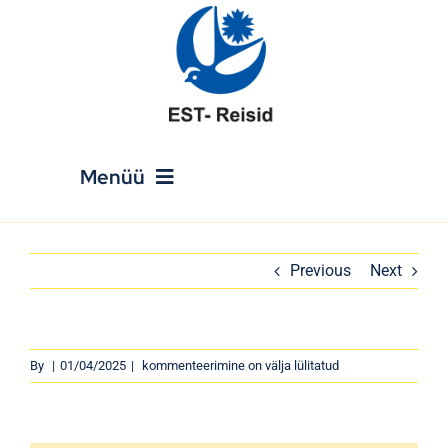
Skip
to
content
Menüü
Avaleht
Previous
Next
Reisikalender
By
|
01/04/2025
|
kommenteerimine on välja lülitatud
Puhkusereisid