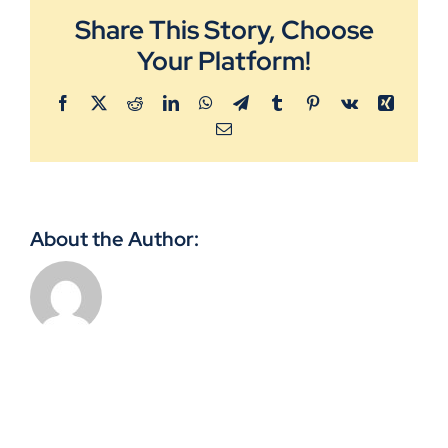
Grupireisid
Share This Story, Choose
Your Platform!
Galerii
Facebook
X
Reddit
LinkedIn
WhatsApp
Telegram
Tumblr
Pinterest
Vk
Xing
Email
Reisitingimused
Kasulik teada
About the Author:
Uudised
Kontakt