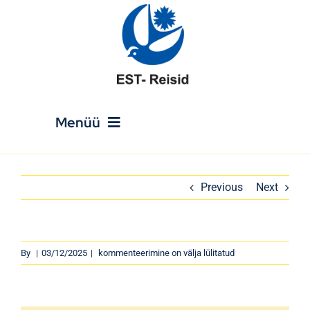
Skip
to
content
Menüü
Avaleht
Previous
Next
Reisikalender
By
|
03/12/2025
|
kommenteerimine on välja lülitatud
Puhkusereisid