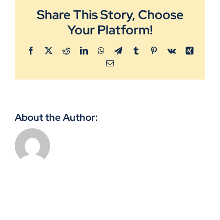
Grupireisid
Share This Story, Choose
Your Platform!
Galerii
Facebook
X
Reddit
LinkedIn
WhatsApp
Telegram
Tumblr
Pinterest
Vk
Xing
Email
Reisitingimused
Kasulik teada
About the Author:
Uudised
Kontakt