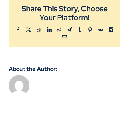
Grupireisid
Share This Story, Choose
Your Platform!
Galerii
Facebook
X
Reddit
LinkedIn
WhatsApp
Telegram
Tumblr
Pinterest
Vk
Xing
Email
Reisitingimused
Kasulik teada
About the Author:
Uudised
Kontakt