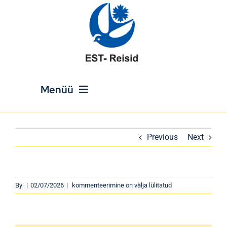
Skip
to
content
Menüü
Avaleht
Previous
Next
Reisikalender
By
|
02/07/2026
|
kommenteerimine on välja lülitatud
Puhkusereisid