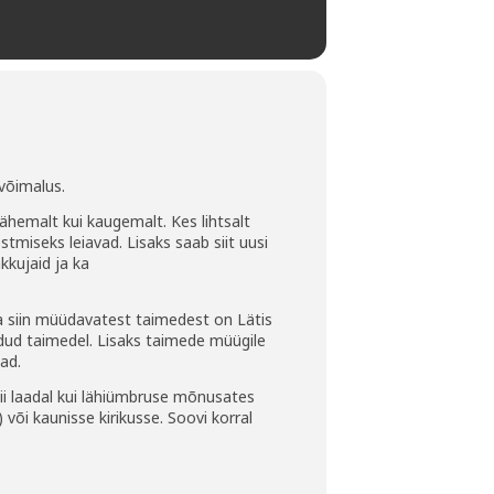
võimalus.
 lähemalt kui kaugemalt. Kes lihtsalt
stmiseks leiavad. Lisaks saab siit uusi
kkujaid ja ka
sa siin müüdavatest taimedest on Lätis
odud taimedel. Lisaks taimede müügile
jad.
ii laadal kui lähiümbruse mõnusates
 või kaunisse kirikusse. Soovi korral