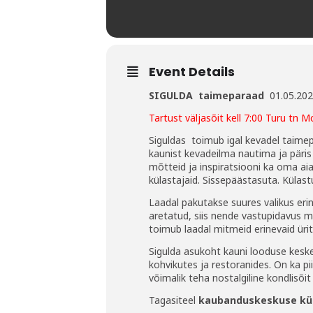
Event Details
SIGULDA taimeparaad
01.05.20
Tartust väljasõit kell 7:00 Turu tn 
Siguldas toimub igal kevadel taimepar
kaunist kevadeilma nautima ja päris k
mõtteid ja inspiratsiooni ka oma ai
külastajaid. Sissepäästasuta. Külast
Laadal pakutakse suures valikus erin
aretatud, siis nende vastupidavus m
toimub laadal mitmeid erinevaid ürit
Sigulda asukoht kauni looduse keske
kohvikutes ja restoranides. On ka pii
võimalik teha nostalgiline kondlisõit (
Tagasiteel
kaubanduskeskuse kül