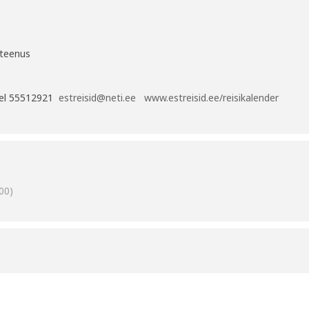
 teenus
el 55512921
estreisid@neti.ee
www.estreisid.ee/reisikalender
00)