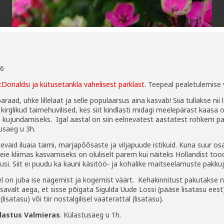
26
McDonaldsi ja kütusetankla vahelisest parklast
. Teepeal pealetulemise 
aad, uhke lillelaat ja selle populaarsus aina kasvab! Siia tullakse nii
irglikud taimehuvilised, kes siit kindlasti midagi meelepärast kaasa o
a kujundamiseks. Igal aastal on siin eelnevatest aastatest rohkem pa
usaeg u 3h.
evaid iluaia taimi, marjapõõsaste ja viljapuude istikuid. Kuna suur o
eie kliimas kasvamiseks on oluliselt parem kui näiteks Hollandist to
usi. Siit ei puudu ka kauni käsitöö- ja kohalike maitseelamuste pakku
l on juba ise nägemist ja kogemist väärt. Kehakinnitust pakutakse n
savalt aega, et sisse põigata Sigulda Uude Lossi (pääse lisatasu eest)
lisatasu) või tiir nostalgilisel vaaterattal (lisatasu).
astus Valmieras
. Külastusaeg u 1h.