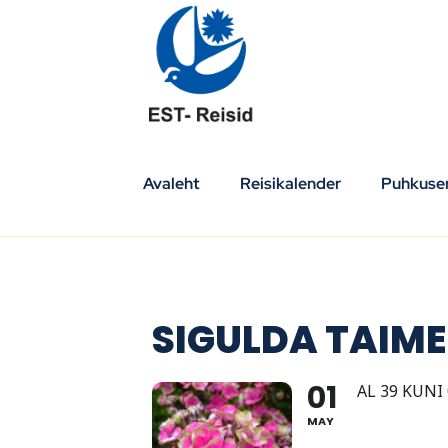
Skip
to
content
Avaleht
Reisikalender
Puhkuser
SIGULDA TAIM
01
AL 39 KUNI 
MAY